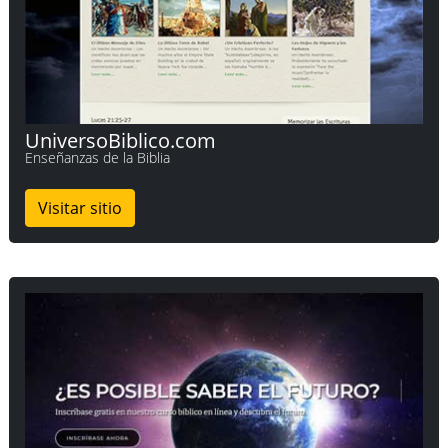
UniversoBiblico.com
Enseñanzas de la Biblia
Visitar sitio