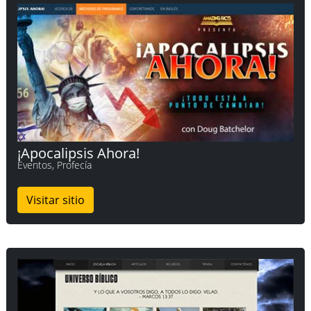
¡Apocalipsis Ahora!
Eventos, Profecía
Visitar sitio