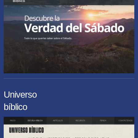
Universo
bíblico