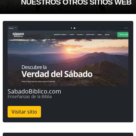
NUESTROS OTROS SITIOS WEB
SabadoBiblico.com
Enseñanzas de la Biblia
Visitar sitio