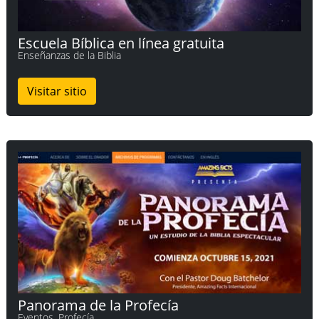
Escuela Bíblica en línea gratuita
Enseñanzas de la Biblia
Visitar sitio
Panorama de la Profecía
Eventos, Profecía