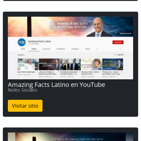
Amazing Facts Latino en YouTube
Redes Sociales
Visitar sitio