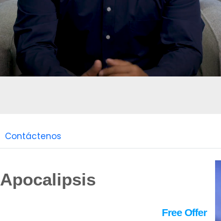
Contáctenos
 Apocalipsis
Free Offer