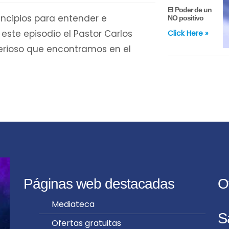
El Poder de un
incipios para entender e
NO positivo
n este episodio el Pastor Carlos
Click Here »
erioso que encontramos en el
Páginas web destacadas
O
Mediateca
S
Ofertas gratuitas