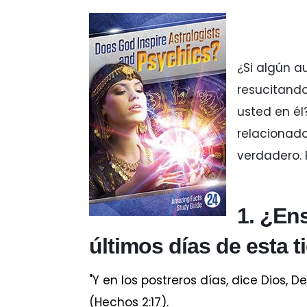
¿Si algún 
resucitando
usted en él
relacionado
verdadero. 
1. ¿En
últimos días de esta t
"Y en los postreros días, dice Dios, 
(Hechos 2:17).