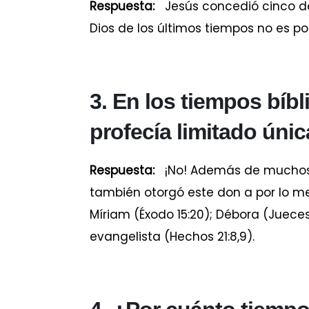
Respuesta:
Jesús concedió cinco done
Dios de los últimos tiempos no es po
3. En los tiempos bíbl
profecía limitado úni
Respuesta:
¡No! Además de muchos v
también otorgó este don a por lo m
Míriam (Éxodo 15:20); Débora (Jueces 
evangelista (Hechos 21:8,9).