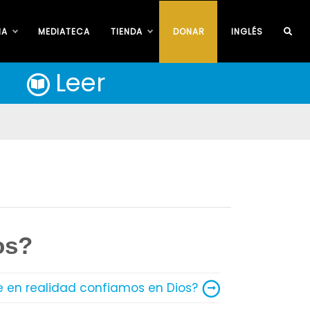
IA
MEDIATECA
TIENDA
DONAR
INGLÉS
Leer
os?
e en realidad confiamos en Dios?