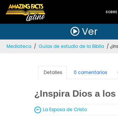
SOBRE
Ver
Mediateca
/
Guías de estudio de la Biblia
/ ¿Ins
Detalles
0 comentarios
¿Inspira Dios a los
La Esposa de Cristo