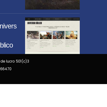
nivers
blico
 de lucro 501(c)3
966470